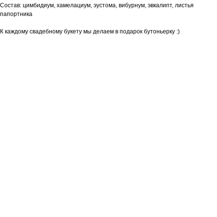
Состав: цимбидиум, хамелациум, эустома, вибурнум, эвкалипт, листья
папортника
К каждому свадебному букету мы делаем в подарок бутоньерку :)